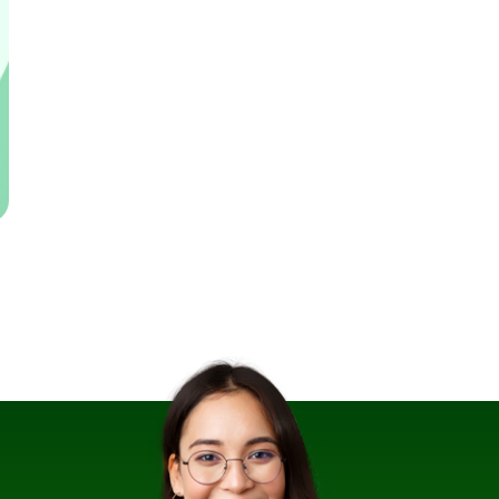
diperuntukan untuk pembayaran air, listrik,
wifi, Perisai dan Samsat.