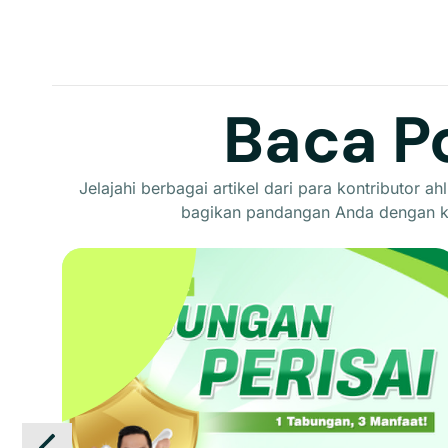
Baca P
Jelajahi berbagai artikel dari para kontributor 
bagikan pandangan Anda dengan k
Tabungan Perisai
n
Tabungan Perisai
: Tabungan dengan 3
an
manfaat sekaligus yaitu Tabungan Hari Tua,