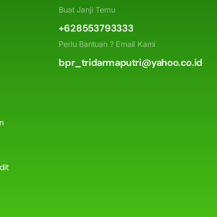
Buat Janji Temu
+628553793333
Perlu Bantuan ? Email Kami
bpr_tridarmaputri@yahoo.co.id
an
dit