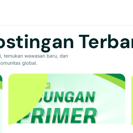
ostingan Terba
ahli, temukan wawasan baru, dan
omunitas global.
Tabungan Primer
Tabungan Primer
: Tabungan yang