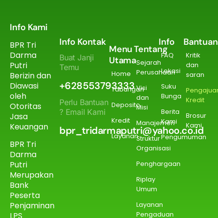
Info Kami
Info Kontak
Info
Bantuan
BPR Tri
Menu
Tentang
Darma
FAQ
Kritik
Buat Janji
Utama
Sejarah
Putri
dan
Temu
Lokasi
Perusahaan
Home
Berizin dan
saran
+628553793333
Diawasi
Suku
Visi
Tabungan
Pengajua
oleh
Bunga
dan
Kredit
Perlu Bantuan
Deposito
Otoritas
Misi
? Email Kami
Berita
Jasa
Brosur
Kredit
Kami
Manajemen
Kami
Keuangan
bpr_tridarmaputri@yahoo.co.id
Layanan
Pengumuman
Struktur
BPR Tri
Organisasi
Darma
Putri
Penghargaan
Merupakan
Riplay
Bank
Umum
Peserta
Penjaminan
Layanan
Pengaduan
LPS