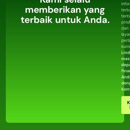
info
memberikan yang
terb
tent
terbaik untuk Anda.
pro
dan
laya
per
kami
Lin
mas
dep
fina
And
den
kam
K