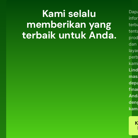
Kami selalu
Dap
info
memberikan yang
terb
tent
terbaik untuk Anda.
pro
dan
laya
per
kami
Lin
mas
dep
fina
And
den
kam
K