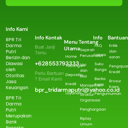
Info Kami
Info Kontak
Info
Bantuan
BPR Tri
Menu
Tentang
Darma
FAQ
Kritik
Buat Janji
Utama
Sejarah
Putri
dan
Temu
Lokasi
Perusahaan
Home
Berizin dan
saran
+628553793333
Diawasi
Suku
Visi
Tabungan
Pengajua
oleh
Bunga
dan
Kredit
Perlu Bantuan
Deposito
Otoritas
Misi
? Email Kami
Berita
Jasa
Brosur
Kredit
Kami
Manajemen
Kami
Keuangan
bpr_tridarmaputri@yahoo.co.id
Layanan
Pengumuman
Struktur
BPR Tri
Organisasi
Darma
Putri
Penghargaan
Merupakan
Riplay
Bank
Umum
Peserta