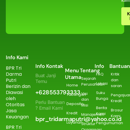
kam
K
Info Kami
Info Kontak
Info
Bantuan
BPR Tri
Menu
Tentang
Darma
FAQ
Kritik
Buat Janji
Utama
Sejarah
Putri
dan
Temu
Lokasi
Perusahaan
Home
Berizin dan
saran
+628553793333
Diawasi
Suku
Visi
Tabungan
Pengajua
oleh
Bunga
dan
Kredit
Perlu Bantuan
Deposito
Otoritas
Misi
? Email Kami
Berita
Jasa
Brosur
Kredit
Kami
Manajemen
Kami
Keuangan
bpr_tridarmaputri@yahoo.co.id
Layanan
Pengumuman
Struktur
BPR Tri
Organisasi