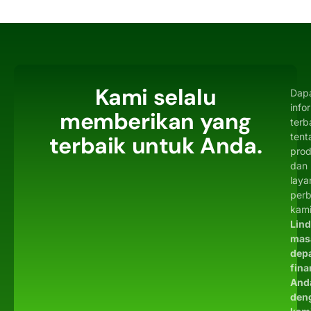
Kami selalu
Dap
info
memberikan yang
terb
tent
terbaik untuk Anda.
pro
dan
laya
per
kami
Lin
mas
dep
fina
And
den