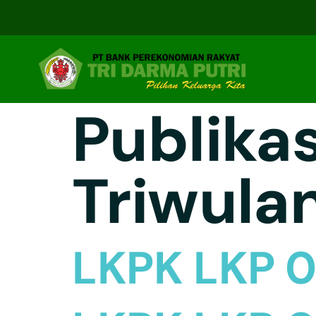
Publikas
Triwulan
LKPK LKP 0