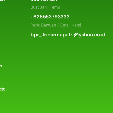
Buat Janji Temu
+628553793333
Perlu Bantuan ? Email Kami
bpr_tridarmaputri@yahoo.co.id
an
dit