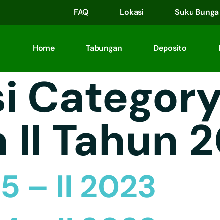
FAQ
Lokasi
Suku Bunga
Home
Tabungan
Deposito
i Category
 II Tahun 
5 – II 2023