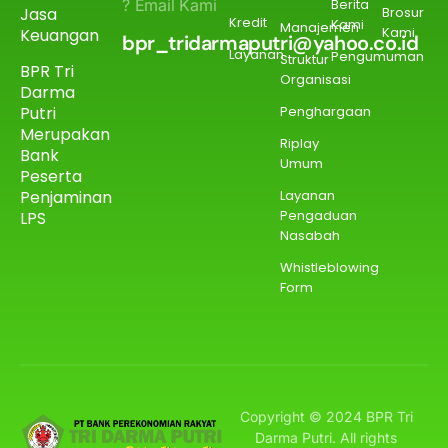
? Email Kami
Berita
Jasa
Brosur
Kredit
Kami
Manajemen
Kami
Keuangan
bpr_tridarmaputri@yahoo.co.id
Layanan
Pengumuman
Struktur
BPR Tri
Organisasi
Darma
Putri
Penghargaan
Merupakan
Riplay
Bank
Umum
Peserta
Penjaminan
Layanan
Pengaduan
LPS
Nasabah
Whistleblowing
Form
Copyright © 2024 BPR Tri
Darma Putri. All rights