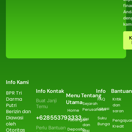
fina
And
den
kam
K
Info Kami
Info Kontak
Info
Bantuan
BPR Tri
Menu
Tentang
Darma
FAQ
Kritik
Buat Janji
Utama
Sejarah
Putri
dan
Temu
Lokasi
Perusahaan
Home
Berizin dan
saran
+628553793333
Diawasi
Suku
Visi
Tabungan
Pengajua
oleh
Bunga
dan
Kredit
Perlu Bantuan
Deposito
Otoritas
Misi