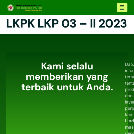
LKPK LKP 03 – II 2023
Kami selalu
Dap
info
memberikan yang
terb
tent
terbaik untuk Anda.
pro
dan
laya
per
kami
Lin
mas
dep