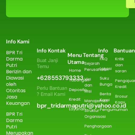
Info Kami
Info Kontak
Info
Bantuan
BPR Tri
Menu
Tentang
Darma
FAQ
Kritik
Buat Janji
Utama
Sejarah
Putri
dan
Temu
Lokasi
Perusahaan
Home
Berizin dan
saran
+628553793333
Diawasi
Suku
Visi
Tabungan
Pengajua
oleh
Bunga
dan
Kredit
Perlu Bantuan
Deposito
Otoritas
Misi
? Email Kami
Berita
Jasa
Brosur
Kredit
Kami
Manajemen
Kami
Keuangan
bpr_tridarmaputri@yahoo.co.id
Layanan
Pengumuman
Struktur
BPR Tri
Organisasi
Darma
Putri
Penghargaan
Merupakan