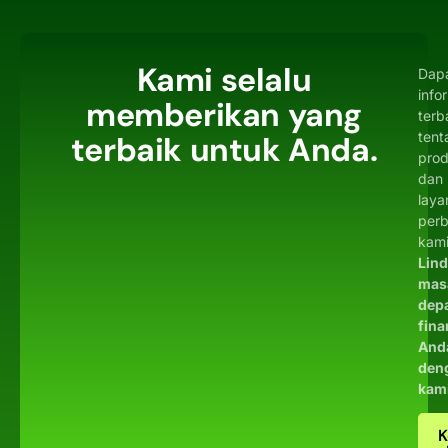
Kami selalu
Dap
info
memberikan yang
terb
tent
terbaik untuk Anda.
pro
dan
laya
per
kami
Lin
mas
dep
fina
And
den
kam
K