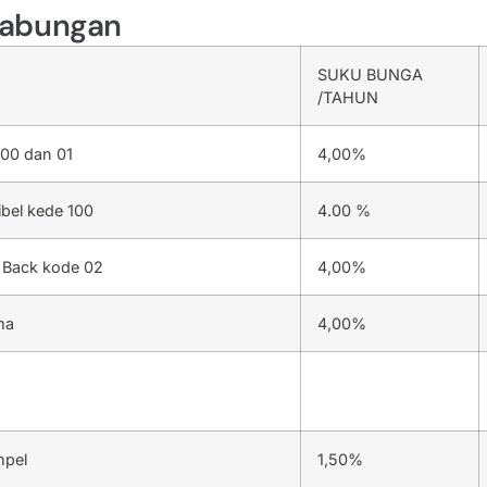
Tabungan
SUKU BUNGA
/TAHUN
 00 dan 01
4,00%
ibel kede 100
4.00 %
 Back kode 02
4,00%
ma
4,00%
mpel
1,50%