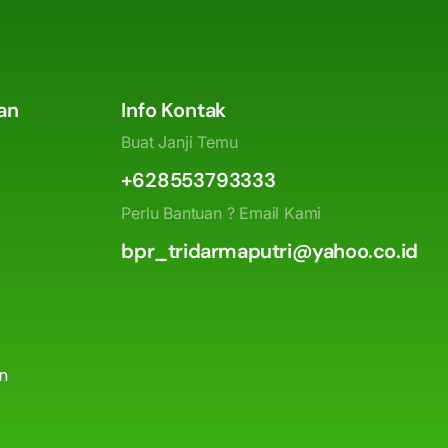
an
Info Kontak
Buat Janji Temu
+628553793333
Perlu Bantuan ? Email Kami
bpr_tridarmaputri@yahoo.co.id
an