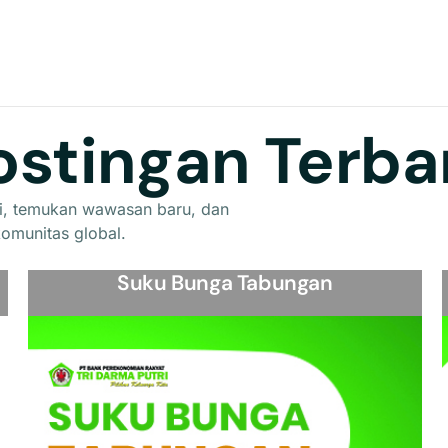
ostingan Terba
ahli, temukan wawasan baru, dan
omunitas global.
Suku Bunga Tabungan
View Detail