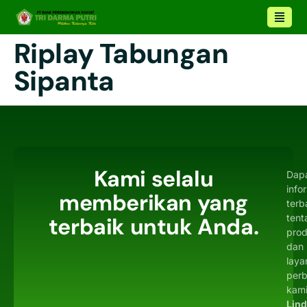
Riplay Tabungan
Sipanta
Kami selalu
Dap
info
memberikan yang
terb
tent
terbaik untuk Anda.
pro
dan
laya
per
kami
Lin