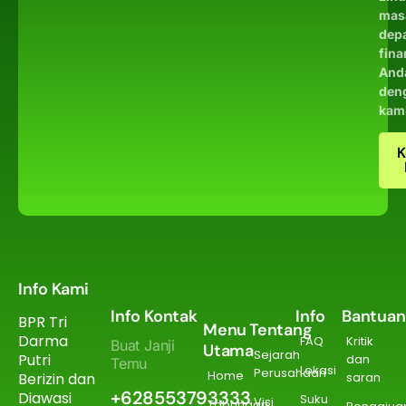
mas
dep
fina
And
den
kam
K
Info Kami
Info Kontak
Info
Bantuan
BPR Tri
Menu
Tentang
Darma
FAQ
Kritik
Buat Janji
Utama
Sejarah
Putri
dan
Temu
Lokasi
Perusahaan
Home
Berizin dan
saran
+628553793333
Diawasi
Suku
Visi
Tabungan