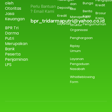
Pengajua
oleh
Bunga
dan
Kredit
Perlu Bantuan
Deposito
Otoritas
Misi
? Email Kami
Berita
Jasa
Brosur
Kredit
Kami
Manajemen
Kami
Keuangan
bpr_tridarmaputri@yahoo.co.id
Layanan
Pengumuman
Struktur
BPR Tri
Organisasi
Darma
Putri
Penghargaan
Merupakan
Riplay
Bank
Umum
Peserta
Penjaminan
Layanan
Pengaduan
LPS
Nasabah
Whistleblowing
Form