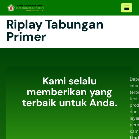
Riplay Tabungan
Primer
Kami selalu
Dap
info
memberikan yang
terb
tent
terbaik untuk Anda.
pro
dan
laya
per
kami
Lin