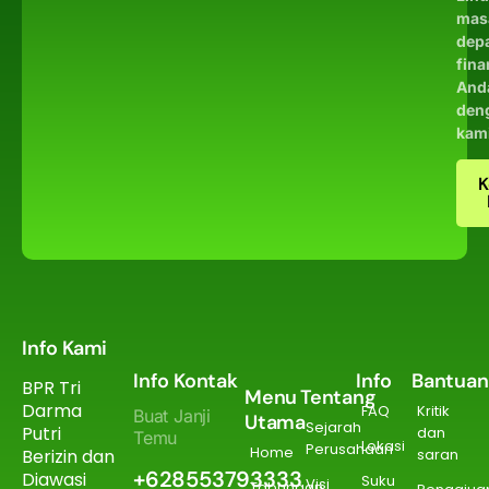
mas
dep
fina
And
den
kam
K
Info Kami
Info Kontak
Info
Bantuan
BPR Tri
Menu
Tentang
Darma
FAQ
Kritik
Buat Janji
Utama
Sejarah
Putri
dan
Temu
Lokasi
Perusahaan
Home
Berizin dan
saran
+628553793333
Diawasi
Suku
Visi
Tabungan