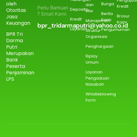
Pengajua
oleh
Bunga
dan
Kredit
Perlu Bantuan
Deposito
Otoritas
Misi
? Email Kami
Berita
Jasa
Brosur
Kredit
Kami
Manajemen
Kami
Keuangan
bpr_tridarmaputri@yahoo.co.id
Layanan
Pengumuman
Struktur
BPR Tri
Organisasi
Darma
Putri
Penghargaan
Merupakan
Riplay
Bank
Umum
Peserta
Penjaminan
Layanan
Pengaduan
LPS
Nasabah
Whistleblowing
Form