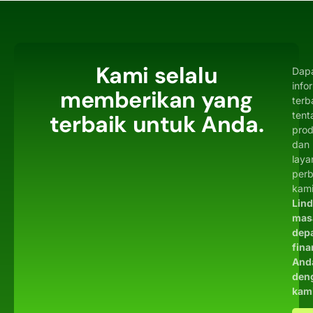
Kami selalu
Dap
info
memberikan yang
terb
tent
terbaik untuk Anda.
pro
dan
laya
per
kami
Lin
mas
dep
fina
And
den
kam