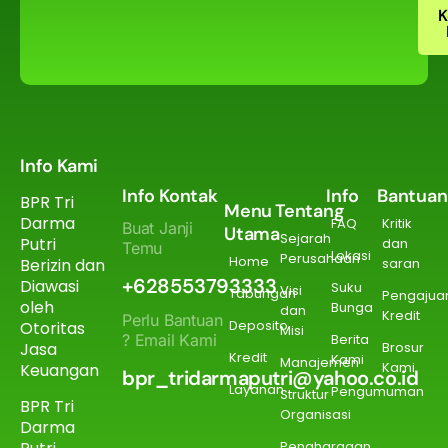
K
Info Kami
Info Kontak
Info
Bantuan
BPR Tri
Menu
Tentang
Darma
FAQ
Kritik
Buat Janji
Utama
Sejarah
Putri
dan
Temu
Lokasi
Perusahaan
Home
Berizin dan
saran
+628553793333
Diawasi
Suku
Visi
Tabungan
Pengajua
oleh
Bunga
dan
Kredit
Perlu Bantuan
Deposito
Otoritas
Misi
? Email Kami
Berita
Jasa
Brosur
Kredit
Kami
Manajemen
Kami
Keuangan
bpr_tridarmaputri@yahoo.co.id
Layanan
Pengumuman
Struktur
BPR Tri
Organisasi
Darma
Penghargaan