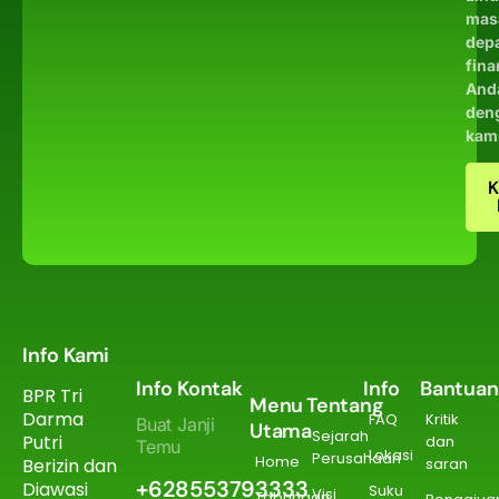
mas
dep
fina
And
den
kam
K
Info Kami
Info Kontak
Info
Bantuan
BPR Tri
Menu
Tentang
Darma
FAQ
Kritik
Buat Janji
Utama
Sejarah
Putri
dan
Temu
Lokasi
Perusahaan
Home
Berizin dan
saran
+628553793333
Diawasi
Suku
Visi
Tabungan