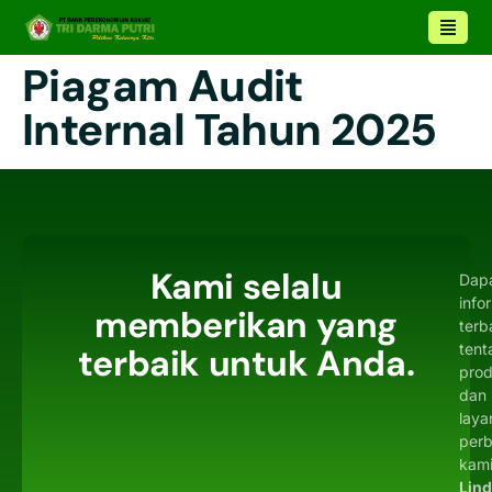
Piagam Audit
Internal Tahun 2025
Kami selalu
Dap
info
memberikan yang
terb
tent
terbaik untuk Anda.
pro
dan
laya
per
kami
Lin