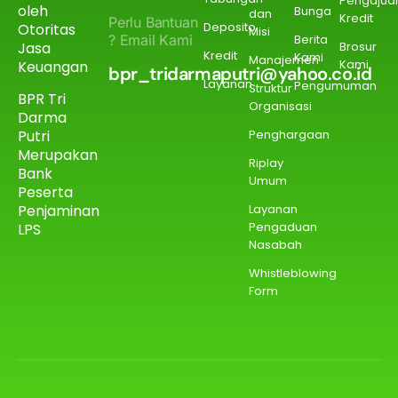
Pengajua
oleh
Bunga
dan
Kredit
Perlu Bantuan
Deposito
Otoritas
Misi
? Email Kami
Berita
Jasa
Brosur
Kredit
Kami
Manajemen
Kami
Keuangan
bpr_tridarmaputri@yahoo.co.id
Layanan
Pengumuman
Struktur
BPR Tri
Organisasi
Darma
Putri
Penghargaan
Merupakan
Riplay
Bank
Umum
Peserta
Penjaminan
Layanan
Pengaduan
LPS
Nasabah
Whistleblowing
Form