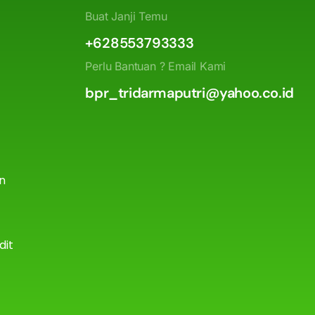
Buat Janji Temu
+628553793333
Perlu Bantuan ? Email Kami
bpr_tridarmaputri@yahoo.co.id
an
dit