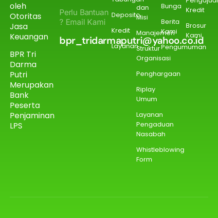
Pengajua
oleh
Bunga
dan
Kredit
Perlu Bantuan
Deposito
Otoritas
Misi
? Email Kami
Berita
Jasa
Brosur
Kredit
Kami
Manajemen
Kami
Keuangan
bpr_tridarmaputri@yahoo.co.id
Layanan
Pengumuman
Struktur
BPR Tri
Organisasi
Darma
Putri
Penghargaan
Merupakan
Riplay
Bank
Umum
Peserta
Penjaminan
Layanan
Pengaduan
LPS
Nasabah
Whistleblowing
Form