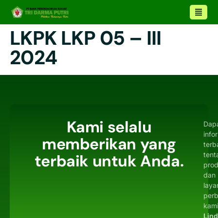
LKPK LKP 05 – III
2024
Kami selalu
Dap
info
memberikan yang
terb
tent
terbaik untuk Anda.
pro
dan
laya
per
kami
Lin