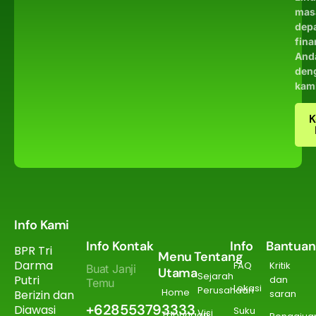
mas
dep
fina
And
den
kam
K
Info Kami
Info Kontak
Info
Bantuan
BPR Tri
Menu
Tentang
Darma
FAQ
Kritik
Buat Janji
Utama
Sejarah
Putri
dan
Temu
Lokasi
Perusahaan
Home
Berizin dan
saran
+628553793333
Diawasi
Suku
Visi
Tabungan