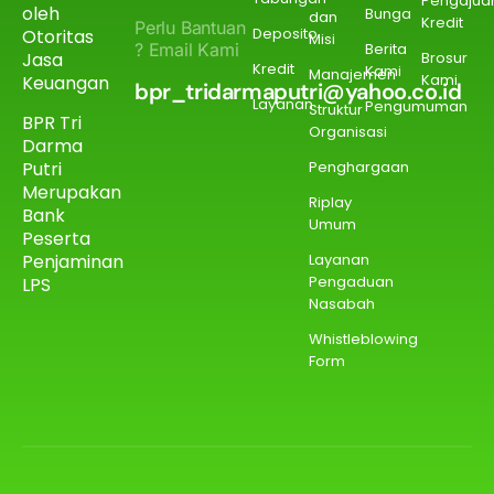
Pengajua
oleh
Bunga
dan
Kredit
Perlu Bantuan
Deposito
Otoritas
Misi
? Email Kami
Berita
Jasa
Brosur
Kredit
Kami
Manajemen
Kami
Keuangan
bpr_tridarmaputri@yahoo.co.id
Layanan
Pengumuman
Struktur
BPR Tri
Organisasi
Darma
Putri
Penghargaan
Merupakan
Riplay
Bank
Umum
Peserta
Penjaminan
Layanan
Pengaduan
LPS
Nasabah
Whistleblowing
Form