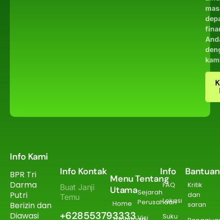
mas
dep
fina
And
den
kam
K
Info Kami
Info Kontak
Info
Bantuan
BPR Tri
Menu
Tentang
Darma
FAQ
Kritik
Buat Janji
Utama
Sejarah
Putri
dan
Temu
Lokasi
Perusahaan
Home
Berizin dan
saran
+628553793333
Diawasi
Suku
Visi
Tabungan