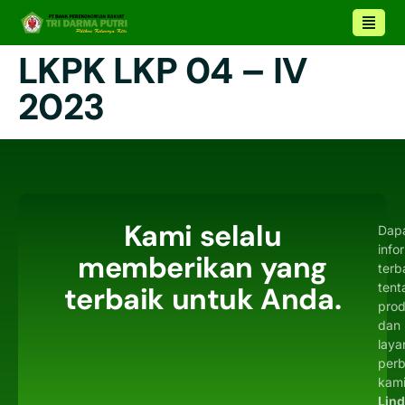
LKPK LKP 04 – IV
2023
Kami selalu
Dap
info
memberikan yang
terb
tent
terbaik untuk Anda.
pro
dan
laya
per
kami
Lin