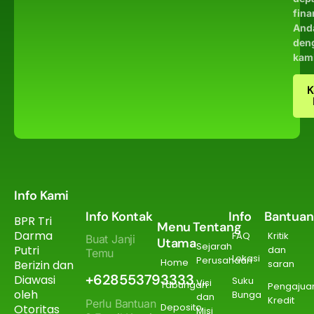
fina
And
den
kam
K
Info Kami
Info Kontak
Info
Bantuan
BPR Tri
Menu
Tentang
Darma
FAQ
Kritik
Buat Janji
Utama
Sejarah
Putri
dan
Temu
Lokasi
Perusahaan
Home
Berizin dan
saran
+628553793333
Diawasi
Suku
Visi
Tabungan
Pengajua
oleh
Bunga
dan
Kredit
Perlu Bantuan
Deposito
Otoritas
Misi