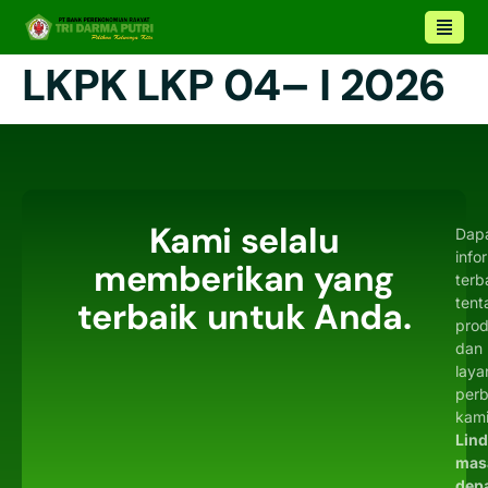
LKPK LKP 04– I 2026
Kami selalu
Dap
info
memberikan yang
terb
tent
terbaik untuk Anda.
pro
dan
laya
per
kami
Lin
mas
dep