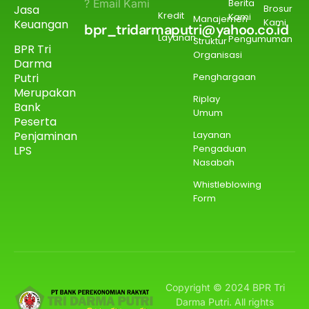
? Email Kami
Berita
Jasa
Brosur
Kredit
Kami
Manajemen
Kami
Keuangan
bpr_tridarmaputri@yahoo.co.id
Layanan
Pengumuman
Struktur
BPR Tri
Organisasi
Darma
Putri
Penghargaan
Merupakan
Riplay
Bank
Umum
Peserta
Penjaminan
Layanan
Pengaduan
LPS
Nasabah
Whistleblowing
Form
Copyright © 2024 BPR Tri
Darma Putri. All rights