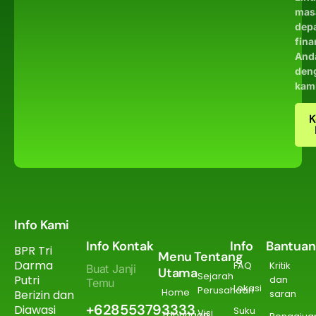
mas
dep
fina
And
den
kam
K
Info Kami
Info Kontak
Info
Bantuan
BPR Tri
Menu
Tentang
Darma
FAQ
Kritik
Buat Janji
Utama
Sejarah
Putri
dan
Temu
Lokasi
Perusahaan
Home
Berizin dan
saran
+628553793333
Diawasi
Suku
Visi
Tabungan