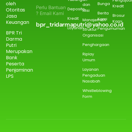
Pengajua
oleh
Bunga
dan
Kredit
Perlu Bantuan
Deposito
Otoritas
Misi
? Email Kami
Berita
Jasa
Brosur
Kredit
Kami
Manajemen
Kami
Keuangan
bpr_tridarmaputri@yahoo.co.id
Layanan
Pengumuman
Struktur
BPR Tri
Organisasi
Darma
Putri
Penghargaan
Merupakan
Riplay
Bank
Umum
Peserta
Penjaminan
Layanan
Pengaduan
LPS
Nasabah
Whistleblowing
Form