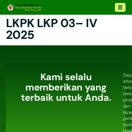
LKPK LKP 03– IV
2025
Kami selalu
Dap
info
memberikan yang
terb
tent
terbaik untuk Anda.
pro
dan
laya
per
kami
Lin