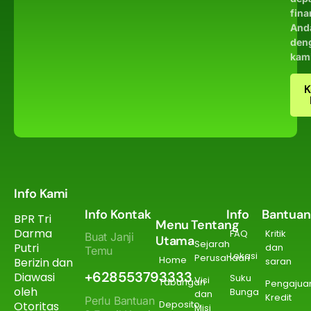
fina
And
den
kam
K
Info Kami
Info Kontak
Info
Bantuan
BPR Tri
Menu
Tentang
Darma
FAQ
Kritik
Buat Janji
Utama
Sejarah
Putri
dan
Temu
Lokasi
Perusahaan
Home
Berizin dan
saran
+628553793333
Diawasi
Suku
Visi
Tabungan
Pengajua
oleh
Bunga
dan
Kredit
Perlu Bantuan
Deposito
Otoritas
Misi