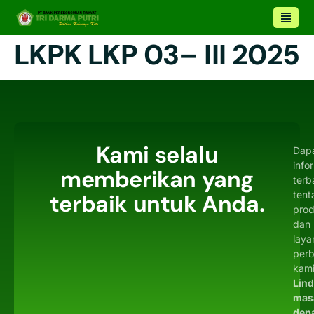
LKPK LKP 03– III 2025
Kami selalu
Dap
info
memberikan yang
terb
tent
terbaik untuk Anda.
pro
dan
laya
per
kami
Lin
mas
dep