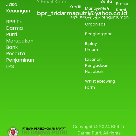
? Email Kami
Berita
Jasa
Brosur
Kredit
Kami
Manajemen
Kami
Keuangan
bpr_tridarmaputri@yahoo.co.id
Layanan
Pengumuman
Struktur
BPR Tri
Organisasi
Darma
Putri
Penghargaan
Merupakan
Riplay
Bank
Umum
Peserta
Penjaminan
Layanan
Pengaduan
LPS
Nasabah
Whistleblowing
Form
Copyright © 2024 BPR Tri
Darma Putri. All rights