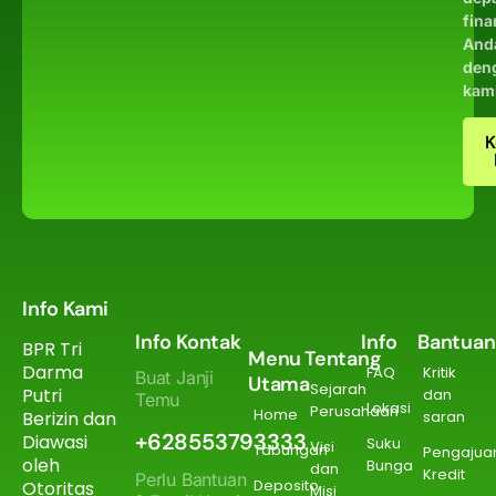
fina
And
den
kam
K
Info Kami
Info Kontak
Info
Bantuan
BPR Tri
Menu
Tentang
Darma
FAQ
Kritik
Buat Janji
Utama
Sejarah
Putri
dan
Temu
Lokasi
Perusahaan
Home
Berizin dan
saran
+628553793333
Diawasi
Suku
Visi
Tabungan
Pengajua
oleh
Bunga
dan
Kredit
Perlu Bantuan
Deposito
Otoritas
Misi