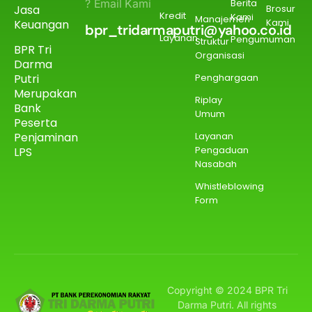
? Email Kami
Berita
Jasa
Brosur
Kredit
Kami
Manajemen
Kami
Keuangan
bpr_tridarmaputri@yahoo.co.id
Layanan
Pengumuman
Struktur
BPR Tri
Organisasi
Darma
Putri
Penghargaan
Merupakan
Riplay
Bank
Umum
Peserta
Penjaminan
Layanan
Pengaduan
LPS
Nasabah
Whistleblowing
Form
Copyright © 2024 BPR Tri
Darma Putri. All rights