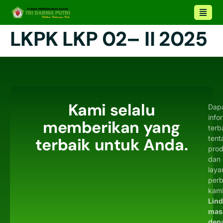
LKPK LKP 02– II 2025
Kami selalu
Dap
info
memberikan yang
terb
tent
terbaik untuk Anda.
pro
dan
laya
per
kami
Lin
mas
dep