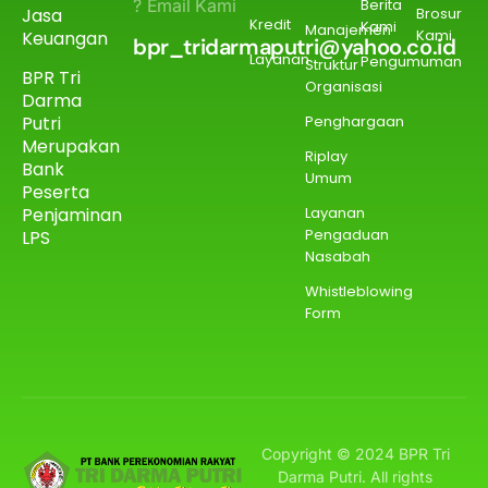
? Email Kami
Berita
Jasa
Brosur
Kredit
Kami
Manajemen
Kami
Keuangan
bpr_tridarmaputri@yahoo.co.id
Layanan
Pengumuman
Struktur
BPR Tri
Organisasi
Darma
Putri
Penghargaan
Merupakan
Riplay
Bank
Umum
Peserta
Penjaminan
Layanan
Pengaduan
LPS
Nasabah
Whistleblowing
Form
Copyright © 2024 BPR Tri
Darma Putri. All rights