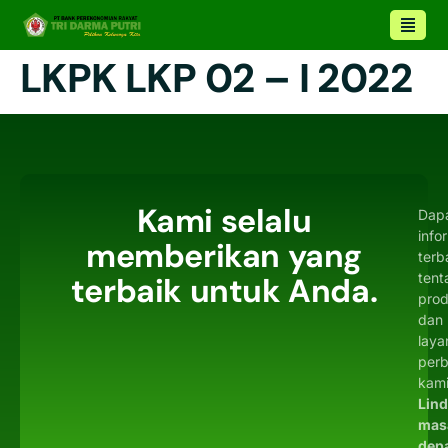
LKPK LKP 02 – I 2022
Kami selalu
Dap
info
memberikan yang
terb
tent
terbaik untuk Anda.
pro
dan
laya
per
kami
Lin
mas
dep