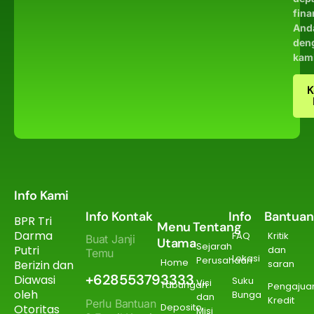
fina
And
den
kam
K
Info Kami
Info Kontak
Info
Bantuan
BPR Tri
Menu
Tentang
Darma
FAQ
Kritik
Buat Janji
Utama
Sejarah
Putri
dan
Temu
Lokasi
Perusahaan
Home
Berizin dan
saran
+628553793333
Diawasi
Suku
Visi
Tabungan
Pengajua
oleh
Bunga
dan
Kredit
Perlu Bantuan
Deposito
Otoritas
Misi