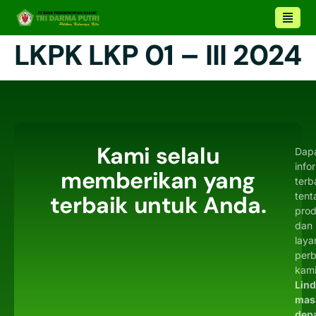
LKPK LKP 01 – III 2024
Kami selalu
Dap
info
memberikan yang
terb
tent
terbaik untuk Anda.
pro
dan
laya
per
kami
Lin
mas
dep