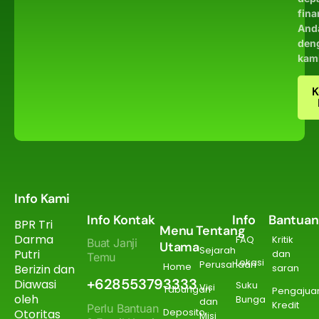
fina
And
den
kam
K
Info Kami
Info Kontak
Info
Bantuan
BPR Tri
Menu
Tentang
Darma
FAQ
Kritik
Buat Janji
Utama
Sejarah
Putri
dan
Temu
Lokasi
Perusahaan
Home
Berizin dan
saran
+628553793333
Diawasi
Suku
Visi
Tabungan
Pengajua
oleh
Bunga
dan
Kredit
Perlu Bantuan
Deposito
Otoritas
Misi