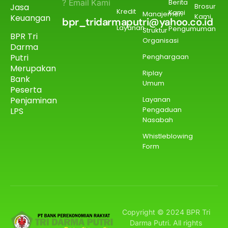
? Email Kami
Berita
Jasa
Brosur
Kredit
Kami
Manajemen
Kami
Keuangan
bpr_tridarmaputri@yahoo.co.id
Layanan
Pengumuman
Struktur
BPR Tri
Organisasi
Darma
Putri
Penghargaan
Merupakan
Riplay
Bank
Umum
Peserta
Penjaminan
Layanan
Pengaduan
LPS
Nasabah
Whistleblowing
Form
Copyright © 2024 BPR Tri
Darma Putri. All rights