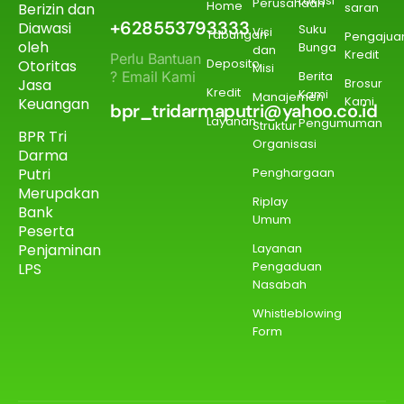
Lokasi
Perusahaan
Home
Berizin dan
saran
+628553793333
Diawasi
Suku
Visi
Tabungan
Pengajua
oleh
Bunga
dan
Kredit
Perlu Bantuan
Deposito
Otoritas
Misi
? Email Kami
Berita
Jasa
Brosur
Kredit
Kami
Manajemen
Kami
Keuangan
bpr_tridarmaputri@yahoo.co.id
Layanan
Pengumuman
Struktur
BPR Tri
Organisasi
Darma
Putri
Penghargaan
Merupakan
Riplay
Bank
Umum
Peserta
Penjaminan
Layanan
Pengaduan
LPS
Nasabah
Whistleblowing
Form