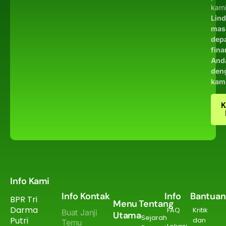
kami
Lin
mas
dep
fina
And
den
kam
K
Info Kami
Info Kontak
Info
Bantuan
BPR Tri
Menu
Tentang
Darma
FAQ
Kritik
Buat Janji
Utama
Sejarah
Putri
dan
Temu