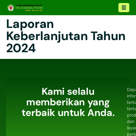
Laporan
Keberlanjutan Tahun
2024
Kami selalu
Dap
info
memberikan yang
terb
tent
terbaik untuk Anda.
pro
dan
laya
per