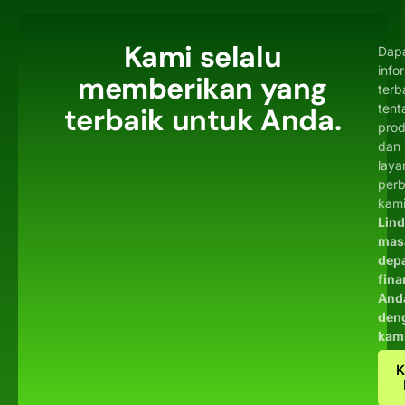
Kami selalu
Dap
info
memberikan yang
terb
tent
terbaik untuk Anda.
pro
dan
laya
per
kami
Lin
mas
dep
fina
And
den
kam
K