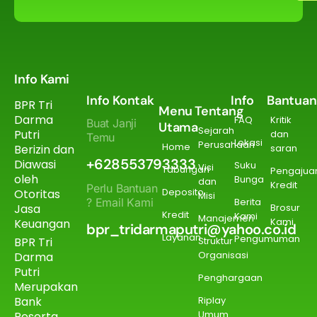
Info Kami
Info Kontak
Info
Bantuan
BPR Tri
Menu
Tentang
Darma
FAQ
Kritik
Buat Janji
Utama
Sejarah
Putri
dan
Temu
Lokasi
Perusahaan
Home
Berizin dan
saran
+628553793333
Diawasi
Suku
Visi
Tabungan
Pengajua
oleh
Bunga
dan
Kredit
Perlu Bantuan
Deposito
Otoritas
Misi
? Email Kami
Berita
Jasa
Brosur
Kredit
Kami
Manajemen
Kami
Keuangan
bpr_tridarmaputri@yahoo.co.id
Layanan
Pengumuman
BPR Tri
Struktur
Organisasi
Darma
Putri
Penghargaan
Merupakan
Bank
Riplay
Umum
Peserta