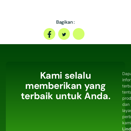
Bagikan :
Kami selalu
Dap
info
memberikan yang
terb
tent
terbaik untuk Anda.
pro
dan
laya
per
kami
Lin