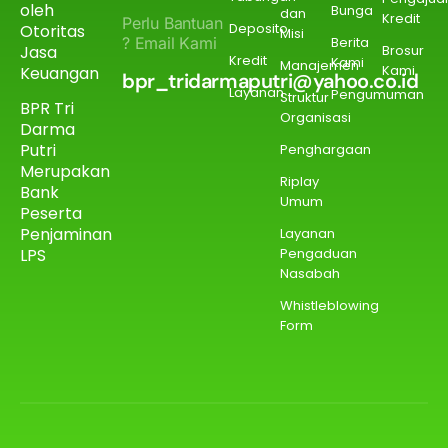
oleh
Bunga
dan
Kredit
Perlu Bantuan
Deposito
Otoritas
Misi
? Email Kami
Berita
Jasa
Brosur
Kredit
Kami
Manajemen
Kami
Keuangan
bpr_tridarmaputri@yahoo.co.id
Layanan
Pengumuman
Struktur
BPR Tri
Organisasi
Darma
Putri
Penghargaan
Merupakan
Riplay
Bank
Umum
Peserta
Penjaminan
Layanan
Pengaduan
LPS
Nasabah
Whistleblowing
Form