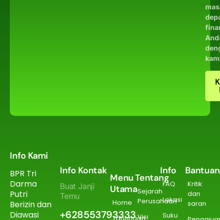
mas
dep
fina
And
den
kam
K
Info Kami
Info Kontak
Info
Bantuan
BPR Tri
Menu
Tentang
Darma
FAQ
Kritik
Buat Janji
Utama
Sejarah
Putri
dan
Temu
Lokasi
Perusahaan
Home
Berizin dan
saran
+628553793333
Diawasi
Suku
Visi
Tabungan
Pengajua