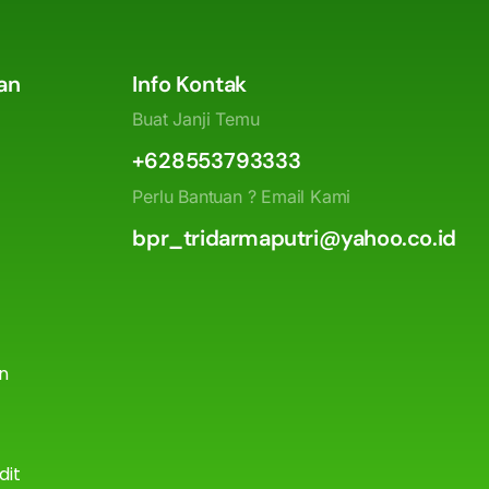
an
Info Kontak
Buat Janji Temu
+628553793333
Perlu Bantuan ? Email Kami
bpr_tridarmaputri@yahoo.co.id
an
dit