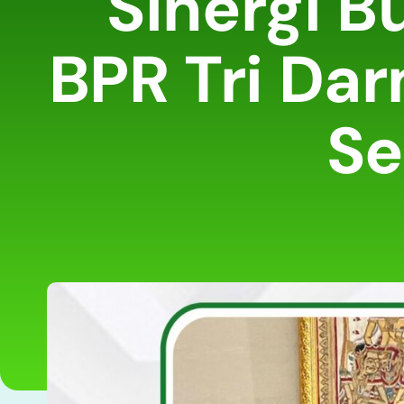
Sinergi B
BPR Tri Dar
Se