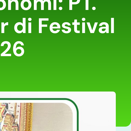
onomi: PT.
 di Festival
026