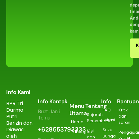
dep
fina
And
den
kam
K
Info Kami
Info Kontak
Info
Bantuan
BPR Tri
Menu
Tentang
Darma
FAQ
Kritik
Buat Janji
Utama
Sejarah
Putri
dan
Temu
Lokasi
Perusahaan
Home
Berizin dan
saran
+628553793333
Diawasi
Suku
Visi
Tabungan
Pengajua
oleh
Bunga
dan
Kredit