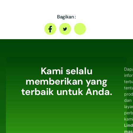
Bagikan :
Kami selalu
Dap
info
memberikan yang
terb
tent
terbaik untuk Anda.
pro
dan
laya
per
kami
Lin
mas