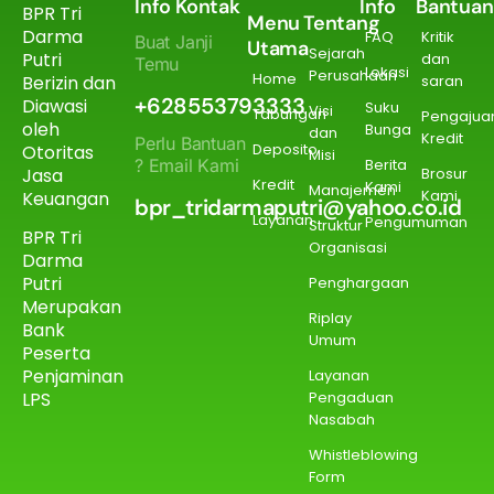
Info Kontak
Info
Bantuan
BPR Tri
Menu
Tentang
Darma
FAQ
Kritik
Buat Janji
Utama
Sejarah
Putri
dan
Temu
Lokasi
Perusahaan
Home
Berizin dan
saran
+628553793333
Diawasi
Suku
Visi
Tabungan
Pengajua
oleh
Bunga
dan
Kredit
Perlu Bantuan
Deposito
Otoritas
Misi
? Email Kami
Berita
Jasa
Brosur
Kredit
Kami
Manajemen
Kami
Keuangan
bpr_tridarmaputri@yahoo.co.id
Layanan
Pengumuman
Struktur
BPR Tri
Organisasi
Darma
Putri
Penghargaan
Merupakan
Riplay
Bank
Umum
Peserta
Penjaminan
Layanan
Pengaduan
LPS
Nasabah
Whistleblowing
Form