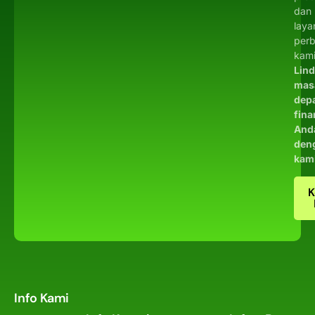
dan
laya
per
kami
Lin
mas
dep
fina
And
den
kam
K
Info Kami