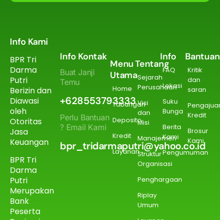
Info Kami
Info Kontak
Info
Bantuan
BPR Tri
Menu
Tentang
Darma
FAQ
Kritik
Buat Janji
Utama
Sejarah
Putri
dan
Temu
Lokasi
Perusahaan
Home
Berizin dan
saran
+628553793333
Diawasi
Suku
Visi
Tabungan
Pengajua
oleh
Bunga
dan
Kredit
Perlu Bantuan
Deposito
Otoritas
Misi
? Email Kami
Berita
Jasa
Brosur
Kredit
Kami
Manajemen
Kami
Keuangan
bpr_tridarmaputri@yahoo.co.id
Layanan
Pengumuman
Struktur
BPR Tri
Organisasi
Darma
Putri
Penghargaan
Merupakan
Riplay
Bank
Umum
Peserta