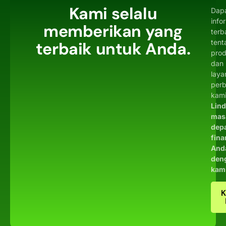
Kami selalu
Dap
info
memberikan yang
terb
tent
terbaik untuk Anda.
pro
dan
laya
per
kami
Lin
mas
dep
fina
And
den
kam
K