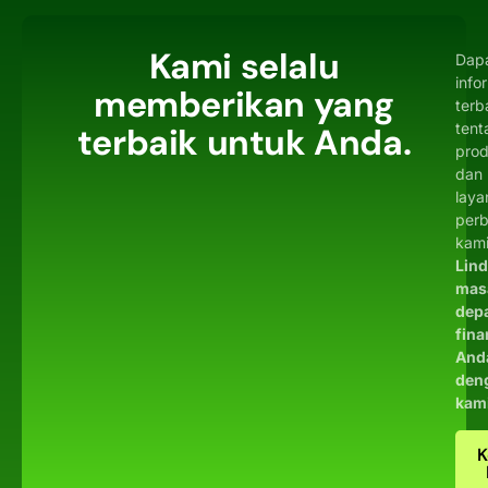
Kami selalu
Dap
info
memberikan yang
terb
tent
terbaik untuk Anda.
pro
dan
laya
per
kami
Lin
mas
dep
fina
And
den
kam
K