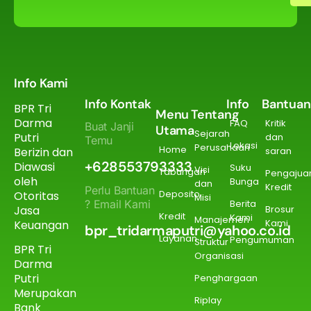
Info Kami
Info Kontak
Info
Bantuan
BPR Tri
Menu
Tentang
Darma
FAQ
Kritik
Buat Janji
Utama
Sejarah
Putri
dan
Temu
Lokasi
Perusahaan
Home
Berizin dan
saran
+628553793333
Diawasi
Suku
Visi
Tabungan
Pengajua
oleh
Bunga
dan
Kredit
Perlu Bantuan
Deposito
Otoritas
Misi
? Email Kami
Berita
Jasa
Brosur
Kredit
Kami
Manajemen
Kami
Keuangan
bpr_tridarmaputri@yahoo.co.id
Layanan
Pengumuman
Struktur
BPR Tri
Organisasi
Darma
Putri
Penghargaan
Merupakan
Riplay
Bank