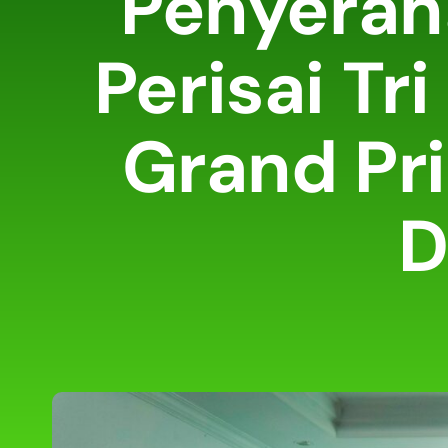
Penyerah
Perisai T
Grand Pri
D