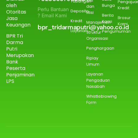
Visi
Tabungan
Pengajua
oleh
Bunga
dan
Kredit
Perlu Bantuan
Deposito
Otoritas
Misi
? Email Kami
Berita
Jasa
Brosur
Kredit
Kami
Manajemen
Kami
Keuangan
bpr_tridarmaputri@yahoo.co.id
Layanan
Pengumuman
Struktur
BPR Tri
Organisasi
Darma
Putri
Penghargaan
Merupakan
Riplay
Bank
Umum
Peserta
Penjaminan
Layanan
Pengaduan
LPS
Nasabah
Whistleblowing
Form