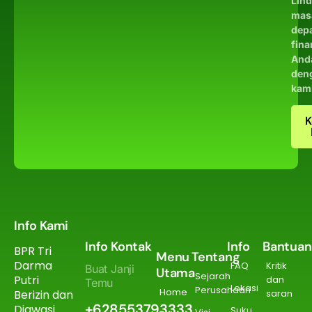
Lin
mas
dep
fina
And
den
kam
K
Info Kami
Info Kontak
Info
Bantuan
BPR Tri
Menu
Tentang
Darma
FAQ
Kritik
Buat Janji
Utama
Sejarah
Putri
dan
Temu
Lokasi
Perusahaan
Home
Berizin dan
saran
+628553793333
Diawasi
Suku