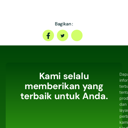
Bagikan :
Kami selalu
Dap
info
memberikan yang
terb
tent
terbaik untuk Anda.
pro
dan
laya
per
kami