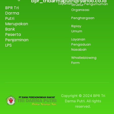
bpr_tridarmaputri@yahoo.co.id
Layanan
Pengumuman
Struktur
BPR Tri
Organisasi
Darma
Putri
Penghargaan
Merupakan
Riplay
Bank
Umum
Peserta
Penjaminan
Layanan
Pengaduan
LPS
Nasabah
Whistleblowing
Form
Copyright © 2024 BPR Tri
Darma Putri. All rights
reserved.