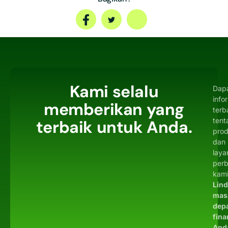
Kami selalu
Dap
info
memberikan yang
terb
tent
terbaik untuk Anda.
pro
dan
laya
per
kami
Lin
mas
dep
fina
And