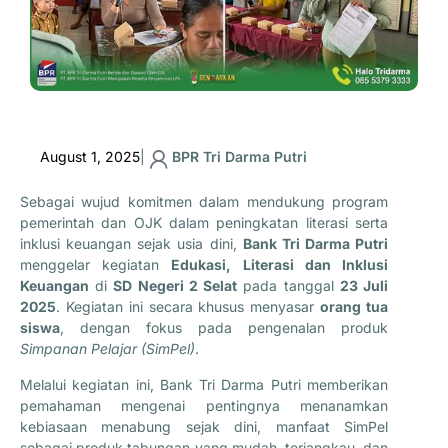
August 1, 2025
|
BPR Tri Darma Putri
Sebagai wujud komitmen dalam mendukung program
pemerintah dan OJK dalam peningkatan literasi serta
inklusi keuangan sejak usia dini,
Bank Tri Darma Putri
menggelar kegiatan
Edukasi, Literasi dan Inklusi
Keuangan
di
SD Negeri 2 Selat
pada tanggal
23 Juli
2025
. Kegiatan ini secara khusus menyasar
orang tua
siswa
, dengan fokus pada pengenalan produk
Simpanan Pelajar (SimPel)
.
Melalui kegiatan ini, Bank Tri Darma Putri memberikan
pemahaman mengenai pentingnya menanamkan
kebiasaan menabung sejak dini, manfaat SimPel
sebagai produk tabungan yang mudah, terjangkau, dan