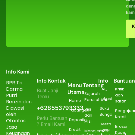
den
kam
K
Info Kami
Info Kontak
Info
Bantuan
BPR Tri
Menu
Tentang
Darma
FAQ
Kritik
Buat Janji
Utama
Sejarah
Putri
dan
Temu
Lokasi
Perusahaan
Home
Berizin dan
saran
+628553793333
Diawasi
Suku
Visi
Tabungan
Pengajua
oleh
Bunga
dan
Kredit
Perlu Bantuan
Deposito
Otoritas
Misi
? Email Kami
Berita
Jasa
Brosur
Kredit
Kami
Manajemen
Kami
Keuangan