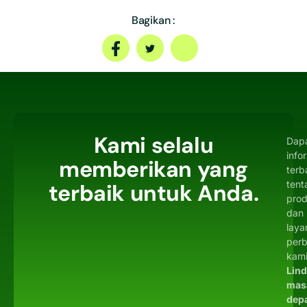
Bagikan :
Kami selalu
Dap
info
memberikan yang
terb
tent
terbaik untuk Anda.
pro
dan
laya
per
kami
Lin
mas
dep