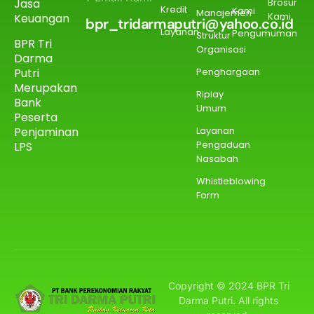
Jasa
Brosur
Kredit
Kami
Manajemen
Kami
Keuangan
bpr_tridarmaputri@yahoo.co.id
Layanan
Pengumuman
Struktur
BPR Tri
Organisasi
Darma
Putri
Penghargaan
Merupakan
Riplay
Bank
Umum
Peserta
Penjaminan
Layanan
Pengaduan
LPS
Nasabah
Whistleblowing
Form
Copyright © 2024 BPR Tri
Darma Putri. All rights