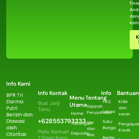
fina
And
den
kam
K
Info Kami
Info Kontak
Info
Bantuan
BPR Tri
Menu
Tentang
Darma
FAQ
Kritik
Buat Janji
Utama
Sejarah
Putri
dan
Temu
Lokasi
Perusahaan
Home
Berizin dan
saran
+628553793333
Diawasi
Suku
Visi
Tabungan
Pengajua
oleh
Bunga
dan
Kredit
Perlu Bantuan
Deposito
Otoritas
Misi
? Email Kami
Berita