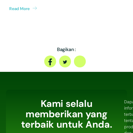
Read More
Bagikan :
Kami selalu
Dap
info
memberikan yang
terb
tent
terbaik untuk Anda.
pro
dan