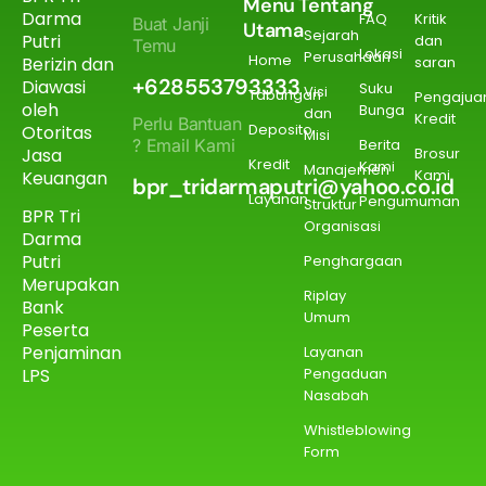
Menu
Tentang
Darma
FAQ
Kritik
Buat Janji
Utama
Sejarah
Putri
dan
Temu
Lokasi
Perusahaan
Home
Berizin dan
saran
+628553793333
Diawasi
Suku
Visi
Tabungan
Pengajua
oleh
Bunga
dan
Kredit
Perlu Bantuan
Deposito
Otoritas
Misi
? Email Kami
Berita
Jasa
Brosur
Kredit
Kami
Manajemen
Kami
Keuangan
bpr_tridarmaputri@yahoo.co.id
Layanan
Pengumuman
Struktur
BPR Tri
Organisasi
Darma
Putri
Penghargaan
Merupakan
Riplay
Bank
Umum
Peserta
Penjaminan
Layanan
Pengaduan
LPS
Nasabah
Whistleblowing
Form