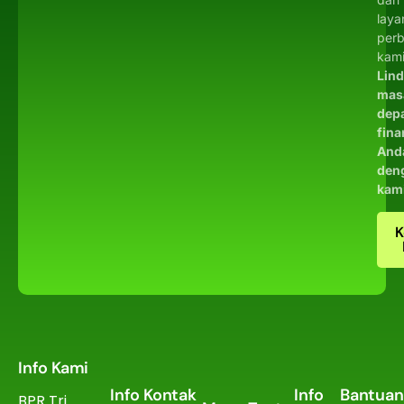
laya
per
kami
Lin
mas
dep
fina
And
den
kam
K
Info Kami
Info Kontak
Info
Bantuan
BPR Tri