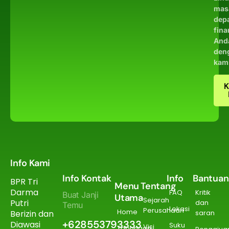
mas
dep
fina
And
den
kam
K
Info Kami
Info Kontak
Info
Bantuan
BPR Tri
Menu
Tentang
Darma
FAQ
Kritik
Buat Janji
Utama
Sejarah
Putri
dan
Temu
Lokasi
Perusahaan
Home
Berizin dan
saran
+628553793333
Diawasi
Suku
Visi
Tabungan