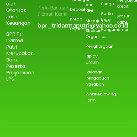
Pengajua
oleh
Bunga
dan
Kredit
Perlu Bantuan
Deposito
Otoritas
Misi
? Email Kami
Berita
Jasa
Brosur
Kredit
Kami
Manajemen
Kami
Keuangan
bpr_tridarmaputri@yahoo.co.id
Layanan
Pengumuman
Struktur
BPR Tri
Organisasi
Darma
Putri
Penghargaan
Merupakan
Riplay
Bank
Umum
Peserta
Penjaminan
Layanan
Pengaduan
LPS
Nasabah
Whistleblowing
Form