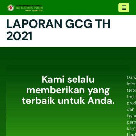
LAPORAN GCG TH
2021
Kami selalu
Dap
info
memberikan yang
terb
tent
terbaik untuk Anda.
pro
dan
laya
per
kami
Lin